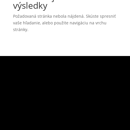
výsledky
Požadovaná stránka nebola nájdená. Skúste spresniť
vaše hľadanie, alebo použite navigáciu na vrchu
stránky.