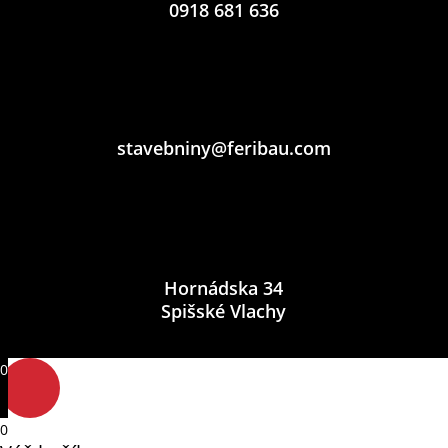
0918 681 636
stavebniny@feribau.com
Hornádska 34
Spišské Vlachy
0
0