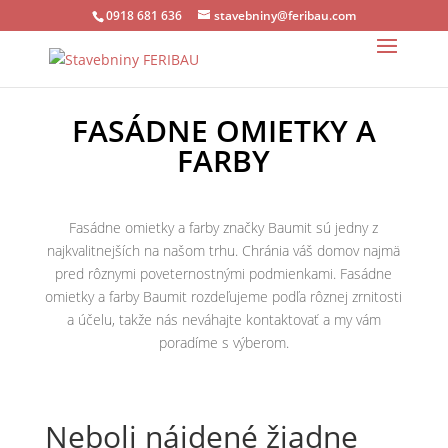
0918 681 636
stavebniny@feribau.com
FASÁDNE OMIETKY A
FARBY
Fasádne omietky a farby značky Baumit sú jedny z
najkvalitnejších na našom trhu. Chránia váš domov najmä
pred rôznymi poveternostnými podmienkami. Fasádne
omietky a farby Baumit rozdeľujeme podľa rôznej zrnitosti
a účelu, takže nás neváhajte kontaktovať a my vám
poradíme s výberom.
Neboli nájdené žiadne