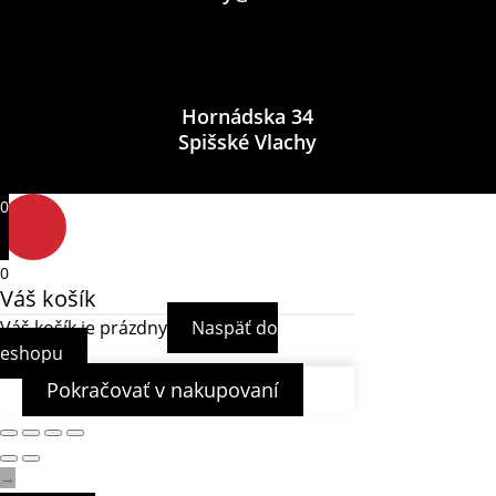
Hornádska 34
Spišské Vlachy
0
0
Váš košík
Váš košík je prázdny
Naspäť do
eshopu
Pokračovať v nakupovaní
→