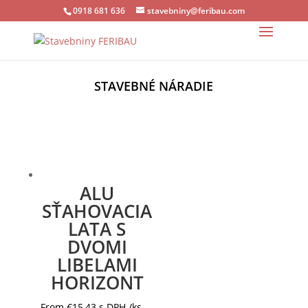
0918 681 636
stavebniny@feribau.com
STAVEBNÉ NÁRADIE
ALU
SŤAHOVACIA
LATA S
DVOMI
LIBELAMI
HORIZONT
From
€
15,43
s DPH
/ks