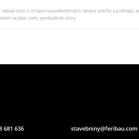
a: obklad stien a stropov na podkonštrukcii, deliace priečky a podhľady, 
melom na báze sadry, predsadené steny.
8 681 636
stavebniny@feribau.com