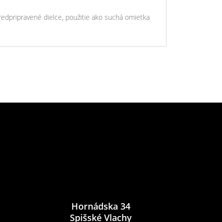
predpripravené dielce, použitie ako suchá omietka
Hornádska 34
Spišské Vlachy