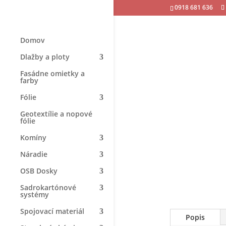
0918 681 636
Domov
Dlažby a ploty
Fasádne omietky a
farby
Fólie
Geotextílie a nopové
fólie
Komíny
Náradie
OSB Dosky
Sadrokartónové
systémy
Spojovací materiál
Popis