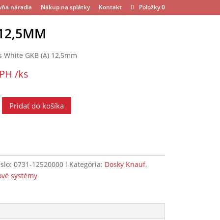
vňa náradia
Nákup na splátky
Kontakt
Položky 0
 12,5MM
s White GKB (A) 12,5mm
DPH
/ks
Pridať do košíka
íslo:
0731-12520000
Kategória:
Dosky Knauf
,
ové systémy