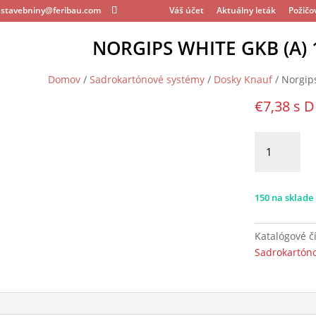
stavebniny@feribau.com
Váš účet
Aktuálny leták
Požičo
NORGIPS WHITE GKB (A)
Domov
/
Sadrokartónové systémy
/
Dosky Knauf
/ Norgip
€
7,38
s 
množstvo
Norgips
White
GKB
150 na sklade
(A)
12,5mm
Katalógové č
Sadrokartón