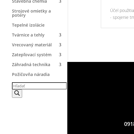
Stavebná chémia
Účel použiti
Strojové omietky a
potery
- spojenie t
Tepelné izolácie
Tvárnice a tehly
Vrecovaný materiál
Zatepľovací systém
Záhradná technika
Požičovňa náradia
Products
search
091