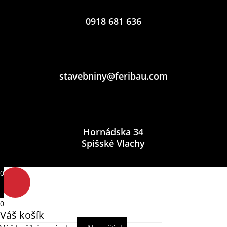
0918 681 636
stavebniny@feribau.com
Hornádska 34
Spišské Vlachy
0
0
Váš košík