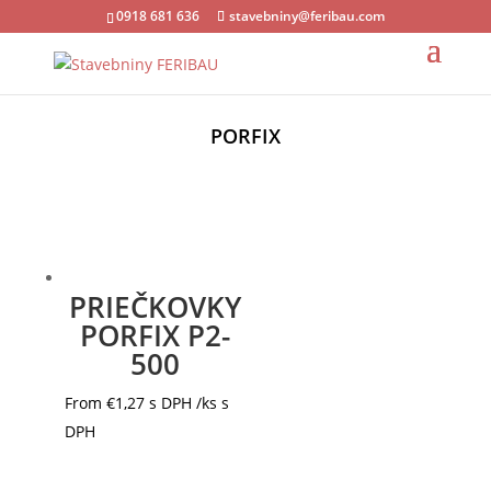
0918 681 636
stavebniny@feribau.com
PORFIX
PRIEČKOVKY
PORFIX P2-
500
From
€
1,27
s DPH
/ks s
DPH