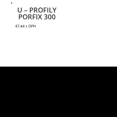
U – PROFILY
PORFIX 300
€
7,44
s DPH