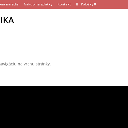
vňa náradia
Nákup na splátky
Kontakt
Položky 0
IKA
avigáciu na vrchu stránky.