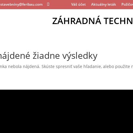
stavebniny@feribau.com
Váš účet
Aktuálny leták
Požičo
ZÁHRADNÁ TECHN
nájdené žiadne výsledky
ka nebola nájdená. Skúste spresniť vaše hľadanie, alebo použite n