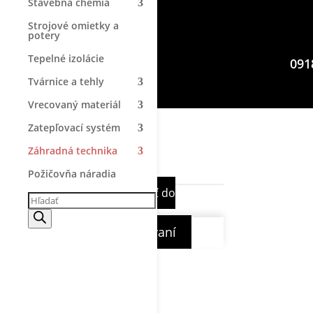
Stavebná chémia
Strojové omietky a
potery
Tepelné izolácie
091
Tvárnice a tehly
Vrecovaný materiál
0
Zatepľovací systém
Záhradná technika
0
Váš košík
Požičovňa náradia
Váš košík je prázdny
Naspäť do
Products
search
eshopu
Pokračovať v nakupovaní
→
Napíšte nám