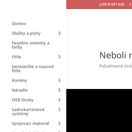
0918 681 636
Domov
Dlažby a ploty
Fasádne omietky a
farby
Neboli 
Fólie
Požadovaná strán
Geotextílie a nopové
fólie
Komíny
Náradie
OSB Dosky
Sadrokartónové
systémy
Spojovací materiál