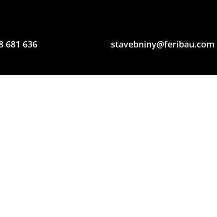
8 681 636
stavebniny@feribau.com