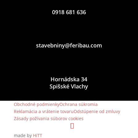
0918 681 636
stavebniny@feribau.com
Hornádska 34
Spišské Vlachy
Obchodné podmienky
Ochrana súkromia
Reklamácia a vrátenie tovaru
Odstúpenie od zmluvy
Zásady požívania súborov cookies
made by
HiTT