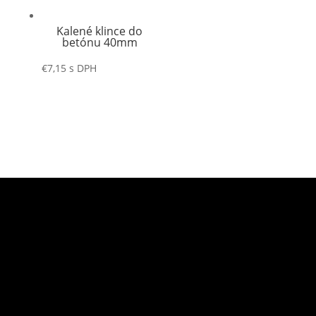
Kalené klince do
betónu 40mm
€
7,15
s DPH