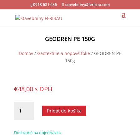
0918 681 636
stavebniny@feribau.com
GEODREN PE 150G
Domov
/
Geotextílie a nopové fólie
/ GEODREN PE
150g
€
48,00
s DPH
množstvo
Pridať do košíka
GEODREN
PE
150g
Dostupné na objednávku