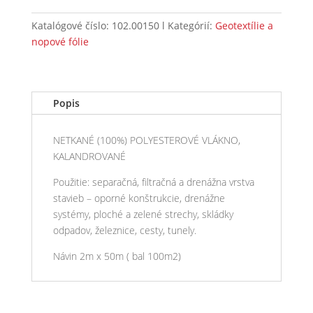
Katalógové číslo:
102.00150
Kategórií:
Geotextílie a
nopové fólie
Popis
NETKANÉ (100%) POLYESTEROVÉ VLÁKNO,
KALANDROVANÉ
Použitie: separačná, filtračná a drenážna vrstva
stavieb – oporné konštrukcie, drenážne
systémy, ploché a zelené strechy, skládky
odpadov, železnice, cesty, tunely.
Návin 2m x 50m ( bal 100m2)