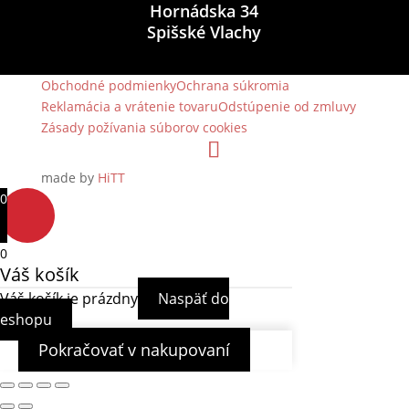
Hornádska 34
Spišské Vlachy
Obchodné podmienky
Ochrana súkromia
Reklamácia a vrátenie tovaru
Odstúpenie od zmluvy
Zásady požívania súborov cookies
made by
HiTT
0
0
Váš košík
Váš košík je prázdny
Naspäť do
eshopu
Pokračovať v nakupovaní