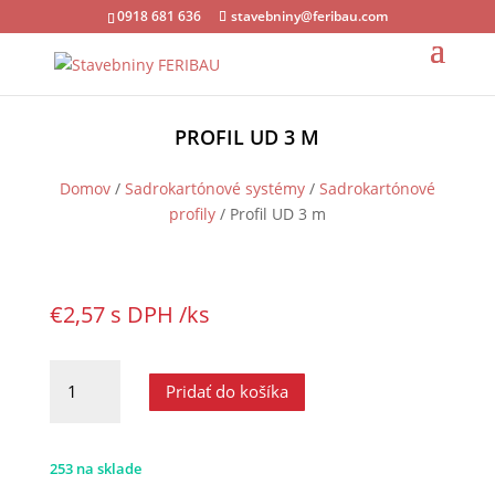
0918 681 636
stavebniny@feribau.com
PROFIL UD 3 M
Domov
/
Sadrokartónové systémy
/
Sadrokartónové
profily
/ Profil UD 3 m
€
2,57
s DPH
/ks
množstvo
Pridať do košíka
Profil
UD
3
253 na sklade
m