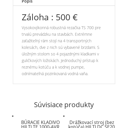
Popis
Záloha : 500 €
Vysokovýkonná robustná rezačka TS 700 pre
trvalú prevádzku na stavbách. Extrémne
zaťažiteľný rám stojí na 4 transportných
kolesách, dve z nich sú vybavené brzdami. S
úložným stolom so 4 pojazdnými kladkami v
guličkových ložiskách. Jednoduchý prístup k
reznému kotúču a k vodnej pumpe,
odnímateľná pozinkovaná vodná vaňa.
Súvisiace produkty
BÚRACIE KLADIVO
Drážkovací stroj (bez
HILTI TE 1000-AVR
kotúča) HILTI DC SE20