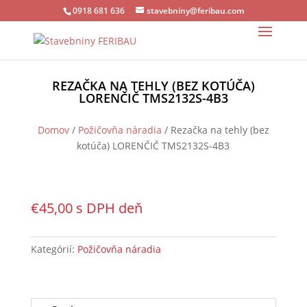
0918 681 636
stavebniny@feribau.com
REZAČKA NA TEHLY (BEZ KOTÚČA)
LORENČIČ TMS2132S-4B3
Domov
/
Požičovňa náradia
/ Rezačka na tehly (bez
kotúča) LORENČIČ TMS2132S-4B3
€
45,00
s DPH
deň
Kategórií:
Požičovňa náradia