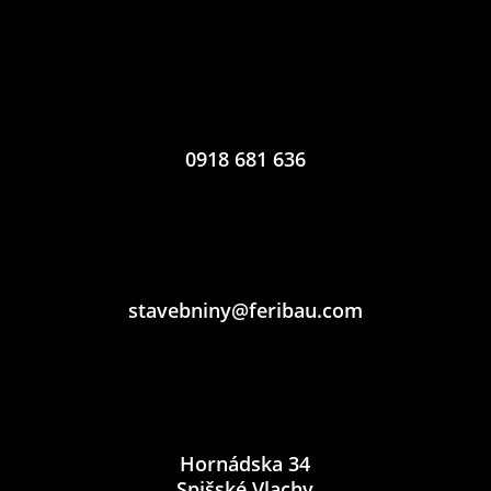
0918 681 636
stavebniny@feribau.com
Hornádska 34
Spišské Vlachy