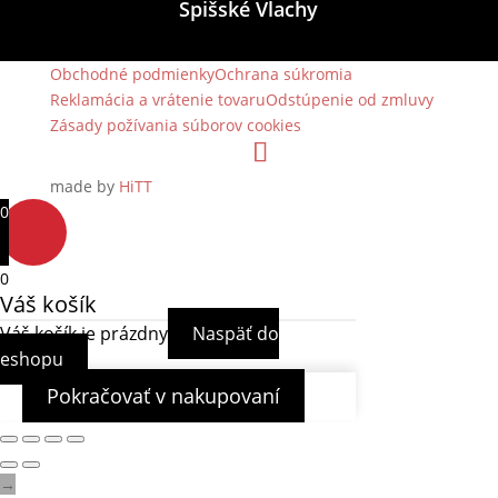
Spišské Vlachy
Obchodné podmienky
Ochrana súkromia
Reklamácia a vrátenie tovaru
Odstúpenie od zmluvy
Zásady požívania súborov cookies
made by
HiTT
0
0
Váš košík
Váš košík je prázdny
Naspäť do
eshopu
Pokračovať v nakupovaní
→