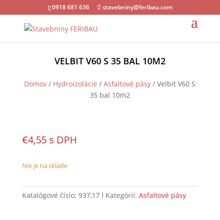
0918 681 636
stavebniny@feribau.com
VELBIT V60 S 35 BAL 10M2
Domov
/
Hydroizolácie
/
Asfaltové pásy
/ Velbit V60 S
35 bal 10m2
€
4,55
s DPH
Nie je na sklade
Katalógové číslo:
937,17
Kategórií:
Asfaltové pásy