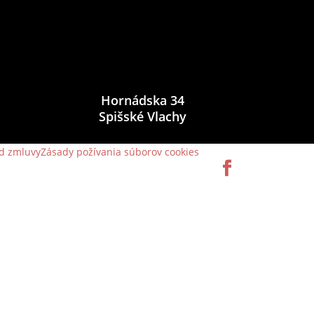
Hornádska 34
Spišské Vlachy
d zmluvy
Zásady požívania súborov cookies