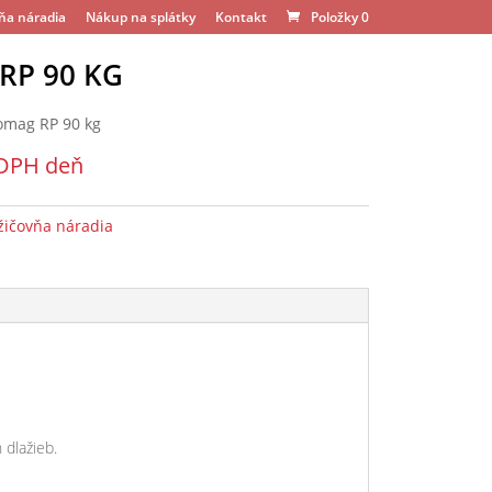
ňa náradia
Nákup na splátky
Kontakt
Položky 0
RP 90 KG
omag RP 90 kg
 DPH
deň
žičovňa náradia
 dlažieb.