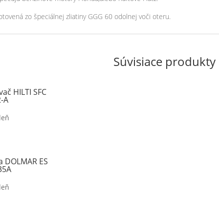
otovená zo špeciálnej zliatiny GGG 60 odolnej voči oteru.
Súvisiace produkty
vač HILTI SFC
2-A
deň
íla DOLMAR ES
35A
deň