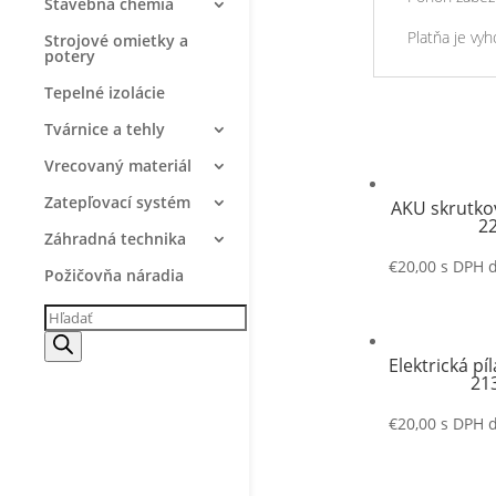
Stavebná chémia
Platňa je vyh
Strojové omietky a
potery
Tepelné izolácie
Tvárnice a tehly
Vrecovaný materiál
Zatepľovací systém
AKU skrutko
2
Záhradná technika
€
20,00
s DPH
Požičovňa náradia
Products
search
Elektrická p
21
€
20,00
s DPH