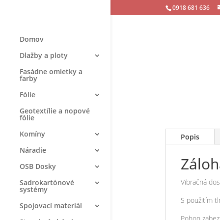
0918 681 636
Domov
Dlažby a ploty
Fasádne omietky a
farby
Fólie
Geotextílie a nopové
fólie
Komíny
Popis
Náradie
Záloh
OSB Dosky
Vibračná dos
Sadrokartónové
systémy
S použitím t
Spojovací materiál
Pohon zabez