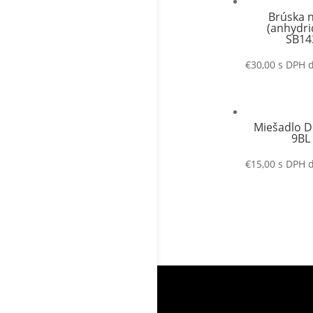
Brúska 
(anhydri
SB14
€
30,00
s DPH
Miešadlo 
9BL
€
15,00
s DPH