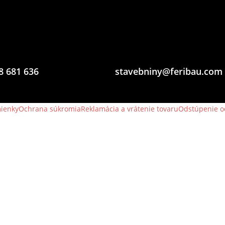
8 681 636
stavebniny@feribau.com
ienky
Ochrana súkromia
Reklamácia a vrátenie tovaru
Odstúpenie o