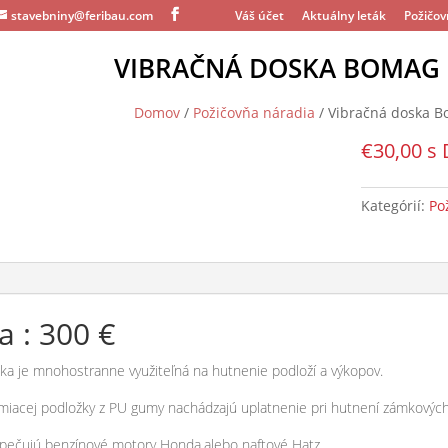
stavebniny@feribau.com
Váš účet
Aktuálny leták
Požičov
VIBRAČNÁ DOSKA BOMAG 
Domov
/
Požičovňa náradia
/ Vibračná doska B
€
30,00
s
Kategórií:
Po
a : 300 €
ka je mnohostranne využiteľná na hutnenie podloží a výkopov.
lmiacej podložky z PU gumy nachádzajú uplatnenie pri hutnení zámkových
pečujú benzínové motory Honda,alebo naftové Hatz.