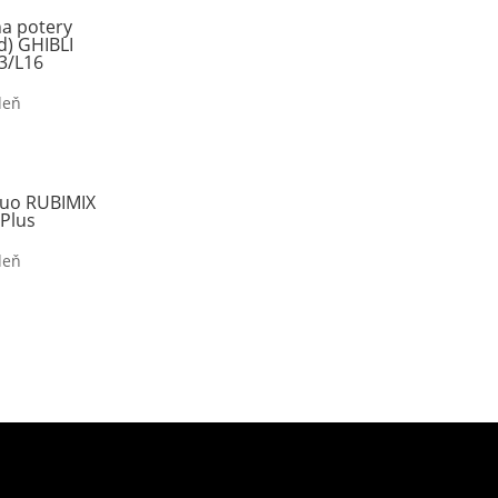
na potery
d) GHIBLI
3/L16
deň
Duo RUBIMIX
 Plus
deň