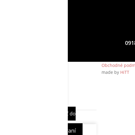
091
Obchodné podm
made by
HiTT
0
0
Váš košík
Váš košík je prázdny
Naspäť do
eshopu
Pokračovať v nakupovaní