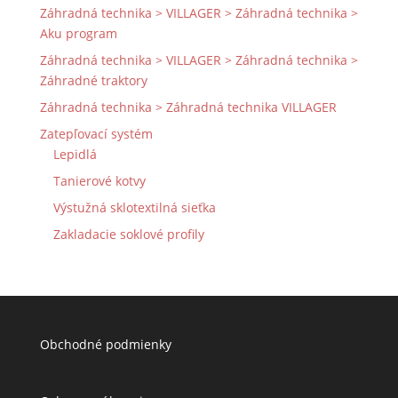
Záhradná technika > VILLAGER > Záhradná technika >
Aku program
Záhradná technika > VILLAGER > Záhradná technika >
Záhradné traktory
Záhradná technika > Záhradná technika VILLAGER
Zatepľovací systém
Lepidlá
Tanierové kotvy
Výstužná sklotextilná sieťka
Zakladacie soklové profily
Obchodné podmienky